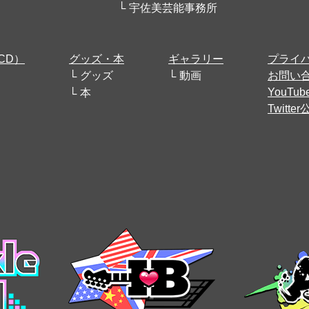
宇佐美芸能事務所
CD）
グッズ・本
ギャラリー
プライ
グッズ
動画
お問い
YouT
本
Twitt