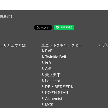
信決定！
イ★チュウとは
ユニット&キャラクター
アプ
F∞F
Twinkle Bell
I♥B
ArS
天上天下
Lancelot
RE：BERSERK
POP'N STAR
Alchemist
MG9