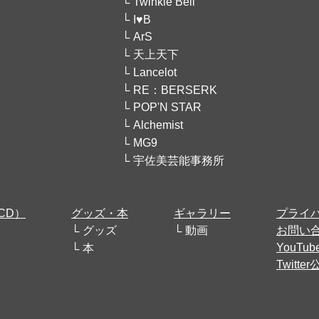
Twinkle Bell
I♥B
ArS
天上天下
Lancelot
RE：BERSERK
POP'N STAR
Alchemist
MG9
宇佐美芸能事務所
CD）
グッズ・本
ギャラリー
プライ
グッズ
動画
お問い
YouT
本
Twitt