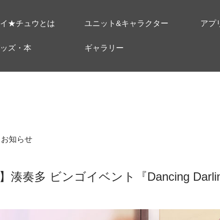
イ★チュウとは
ユニット&キャラクター
アプ
ッズ・本
ギャラリー
＃お知らせ
奏多 ビンゴイベント『Dancing Darl