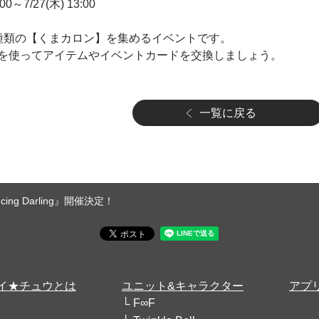
0～7/27(木) 13:00
種類の【くまカロン】を集めるイベントです。
を使ってアイテムやイベントカードを交換しましょう。
一覧に戻る
g Darling』開催決定！
イ★チュウとは
ユニット&キャラクター
アプ
F∞F