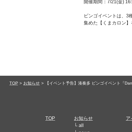
開催期間：7/21(金) 16:0
ビンゴイベントは、3
集めた【くまカロン】
TOP
お知らせ
【イベント予告】湊奏多 ビンゴイベント『Dancin
TOP
お知らせ
ア
all