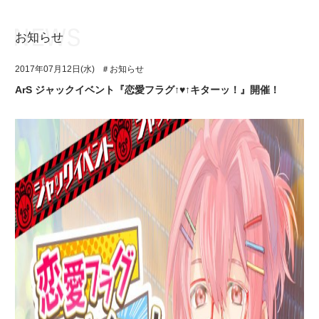
お知らせ
お知らせ
TOP
2017年07月12日(水)
＃お知らせ
アイ★チュウとは
お知らせ
ArS ジャックイベント『恋愛フラグ↑♥↑キターッ！』開催！
ユニット&キャラクター
アイ★チュウとは
アプリゲーム
ユニット&キャラクター
イベント・キャンペーン
アプリゲーム
ミュージック
イベント・キャンペーン
グッズ・本
ミュージック
ギャラリー
グッズ・本
ギャラリー