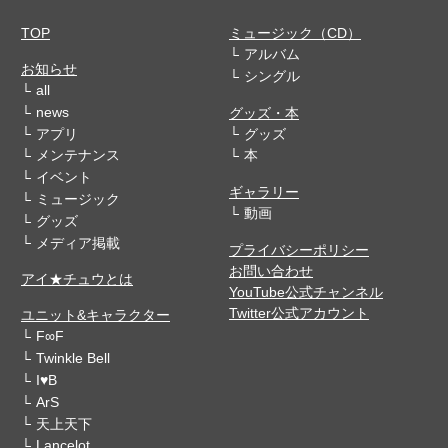
TOP
ミュージック（CD）
アルバム
お知らせ
シングル
all
news
グッズ・本
アプリ
グッズ
メンテナンス
本
イベント
ギャラリー
ミュージック
動画
グッズ
メディア掲載
プライバシーポリシー
お問い合わせ
アイ★チュウとは
YouTube公式チャンネル
Twitter公式アカウント
ユニット&キャラクター
F∞F
Twinkle Bell
I♥B
ArS
天上天下
Lancelot