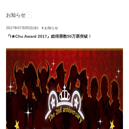
お知らせ
お知らせ
TOP
2017年07月05日(水)
＃お知らせ
アイ★チュウとは
お知らせ
『I★Chu Award 2017』総得票数50万票突破！
ユニット&キャラクター
アイ★チュウとは
アプリゲーム
ユニット&キャラクター
イベント・キャンペーン
アプリゲーム
ミュージック
イベント・キャンペーン
グッズ・本
ミュージック
ギャラリー
グッズ・本
ギャラリー