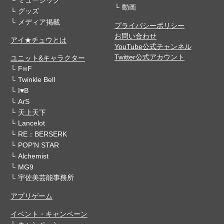
動画
グッズ
メディア掲載
プライバシーポリシー
お問い合わせ
アイ★チュウとは
YouTube公式チャンネル
Twitter公式アカウント
ユニット&キャラクター
F∞F
Twinkle Bell
I♥B
ArS
天上天下
Lancelot
RE：BERSERK
POP'N STAR
Alchemist
MG9
宇佐美芸能事務所
アプリゲーム
イベント・キャンペーン