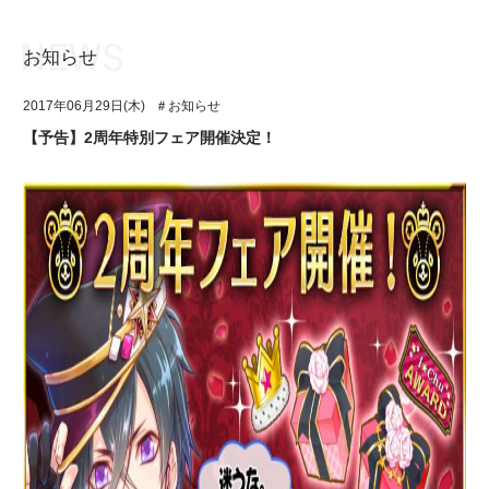
お知らせ
お知らせ
TOP
2017年06月29日(木)
＃お知らせ
アイ★チュウとは
お知らせ
【予告】2周年特別フェア開催決定！
ユニット&キャラクター
アイ★チュウとは
アプリゲーム
ユニット&キャラクター
イベント・キャンペーン
アプリゲーム
ミュージック
イベント・キャンペーン
グッズ・本
ミュージック
ギャラリー
グッズ・本
ギャラリー