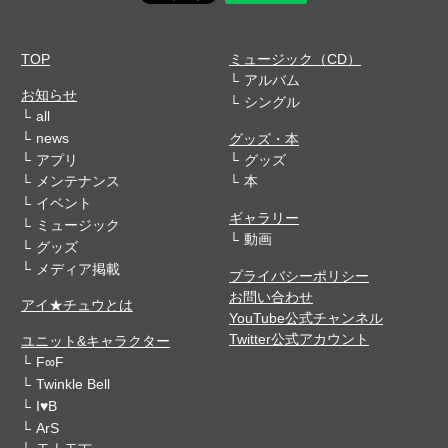
TOP
ミュージック（CD）
アルバム
お知らせ
シングル
all
news
グッズ・本
アプリ
グッズ
メンテナンス
本
イベント
ギャラリー
ミュージック
動画
グッズ
メディア掲載
プライバシーポリシー
お問い合わせ
アイ★チュウとは
YouTube公式チャンネル
Twitter公式アカウント
ユニット&キャラクター
F∞F
Twinkle Bell
I♥B
ArS