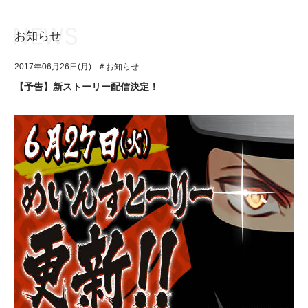
お知らせ
お知らせ
TOP
2017年06月26日(月)
＃お知らせ
アイ★チュウとは
お知らせ
【予告】新ストーリー配信決定！
ユニット&キャラクター
アイ★チュウとは
アプリゲーム
ユニット&キャラクター
イベント・キャンペーン
アプリゲーム
ミュージック
イベント・キャンペーン
グッズ・本
ミュージック
ギャラリー
グッズ・本
ギャラリー