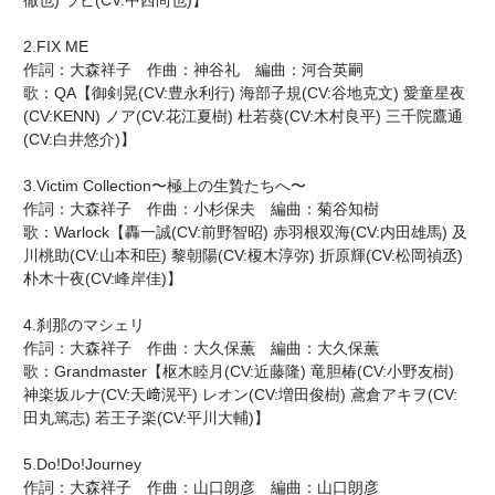
徹也) ラビ(CV:中西尚也)】
2.FIX ME
作詞：大森祥子 作曲：神谷礼 編曲：河合英嗣
歌：QA【御剣晃(CV:豊永利行) 海部子規(CV:谷地克文) 愛童星夜
(CV:KENN) ノア(CV:花江夏樹) 杜若葵(CV:木村良平) 三千院鷹通
(CV:白井悠介)】
3.Victim Collection〜極上の生贄たちへ〜
作詞：大森祥子 作曲：小杉保夫 編曲：菊谷知樹
歌：Warlock【轟一誠(CV:前野智昭) 赤羽根双海(CV:内田雄馬) 及
川桃助(CV:山本和臣) 黎朝陽(CV:榎木淳弥) 折原輝(CV:松岡禎丞)
朴木十夜(CV:峰岸佳)】
4.刹那のマシェリ
作詞：大森祥子 作曲：大久保薫 編曲：大久保薫
歌：Grandmaster【枢木睦月(CV:近藤隆) 竜胆椿(CV:小野友樹)
神楽坂ルナ(CV:天﨑滉平) レオン(CV:増田俊樹) 鳶倉アキヲ(CV:
田丸篤志) 若王子楽(CV:平川大輔)】
5.Do!Do!Journey
作詞：大森祥子 作曲：山口朗彦 編曲：山口朗彦