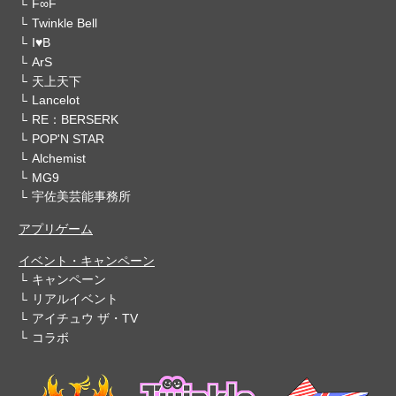
F∞F
Twinkle Bell
I♥B
ArS
天上天下
Lancelot
RE：BERSERK
POP'N STAR
Alchemist
MG9
宇佐美芸能事務所
アプリゲーム
イベント・キャンペーン
キャンペーン
リアルイベント
アイチュウ ザ・TV
コラボ