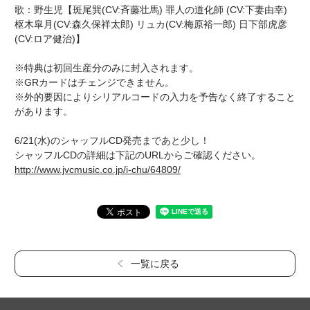
歌：野生児【斑尾巽(CV:斉藤壮馬) 罪人の道化師 (CV:下妻由幸)
枢木皐月(CV:森久保祥太郎) リュカ(CV:梅原裕一郎) 日下部虎彦
(CV:ロア健治)】
※特典は初回生産分のみに封入されます。
※GRカードはチェンジできません。
※外的要因によりシリアルコードの入力を予告なく終了すること
があります。
6/21(水)のシャッフルCD発売まであと少し！
シャッフルCDの詳細は下記のURLからご確認ください。
http://www.jvcmusic.co.jp/i-chu/64809/
一覧に戻る