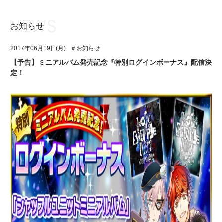
お知らせ
お知らせ
TOP
2017年06月19日(月)
＃お知らせ
アイ★チュウとは
お知らせ
【予告】ミニアルバム発売記念『特別ログインボーナス』配信決
定！
ユニット&キャラクター
アイ★チュウとは
アプリゲーム
ユニット&キャラクター
イベント・キャンペーン
アプリゲーム
ミュージック
イベント・キャンペーン
グッズ・本
ミュージック
ギャラリー
グッズ・本
ギャラリー