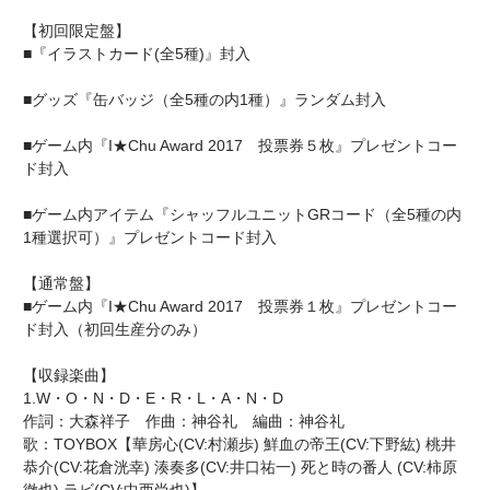
【初回限定盤】
■『イラストカード(全5種)』封入
■グッズ『缶バッジ（全5種の内1種）』ランダム封入
■ゲーム内『I★Chu Award 2017 投票券５枚』プレゼントコー
ド封入
■ゲーム内アイテム『シャッフルユニットGRコード（全5種の内
1種選択可）』プレゼントコード封入
【通常盤】
■ゲーム内『I★Chu Award 2017 投票券１枚』プレゼントコー
ド封入（初回生産分のみ）
【収録楽曲】
1.W・O・N・D・E・R・L・A・N・D
作詞：大森祥子 作曲：神谷礼 編曲：神谷礼
歌：TOYBOX【華房心(CV:村瀬歩) 鮮血の帝王(CV:下野紘) 桃井
恭介(CV:花倉洸幸) 湊奏多(CV:井口祐一) 死と時の番人 (CV:柿原