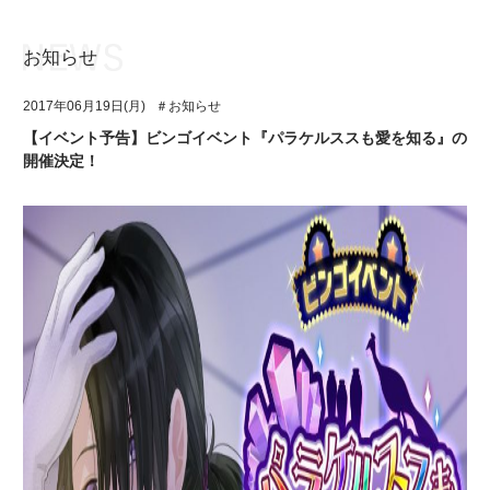
お知らせ
お知らせ
TOP
2017年06月19日(月)
＃お知らせ
アイ★チュウとは
お知らせ
【イベント予告】ビンゴイベント『パラケルススも愛を知る』の
開催決定！
ユニット&キャラクター
アイ★チュウとは
アプリゲーム
ユニット&キャラクター
イベント・キャンペーン
アプリゲーム
ミュージック
イベント・キャンペーン
グッズ・本
ミュージック
ギャラリー
グッズ・本
ギャラリー