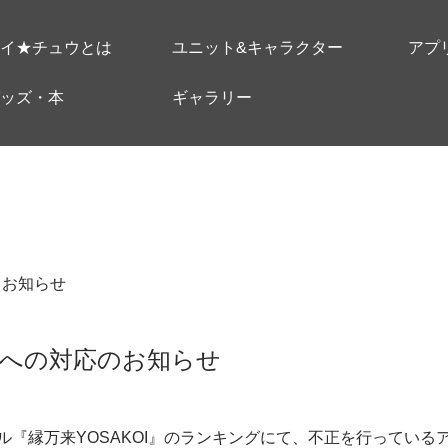
イ★チュウとは
ユニット&キャラクター
アプ
ッズ・本
ギャラリー
＃お知らせ
への対応のお知らせ
ル『縁万来YOSAKOI』のランキングにて、不正を行っている