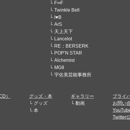
F∞F
Twinkle Bell
I♥B
ArS
天上天下
Lancelot
RE：BERSERK
POP'N STAR
Alchemist
MG9
宇佐美芸能事務所
CD）
グッズ・本
ギャラリー
プライ
グッズ
動画
お問い
YouT
本
Twitt