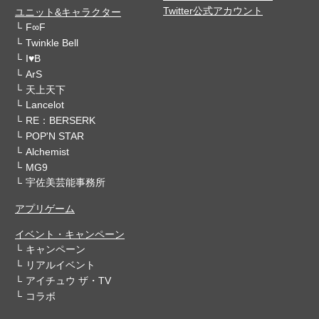
Twitter公式アカウント
ユニット&キャラクター
F∞F
Twinkle Bell
I♥B
ArS
天上天下
Lancelot
RE：BERSERK
POP'N STAR
Alchemist
MG9
宇佐美芸能事務所
アプリゲーム
イベント・キャンペーン
キャンペーン
リアルイベント
アイチュウ ザ・TV
コラボ