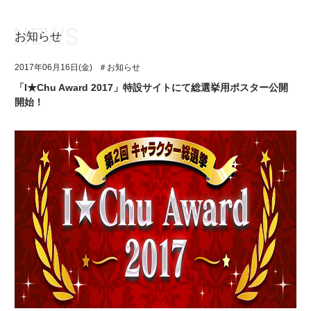
お知らせ
お知らせ
TOP
2017年06月16日(金)
＃お知らせ
アイ★チュウとは
お知らせ
「I★Chu Award 2017」特設サイトにて総選挙用ポスター公開
開始！
ユニット&キャラクター
アイ★チュウとは
アプリゲーム
ユニット&キャラクター
イベント・キャンペーン
アプリゲーム
ミュージック
イベント・キャンペーン
グッズ・本
ミュージック
ギャラリー
グッズ・本
ギャラリー