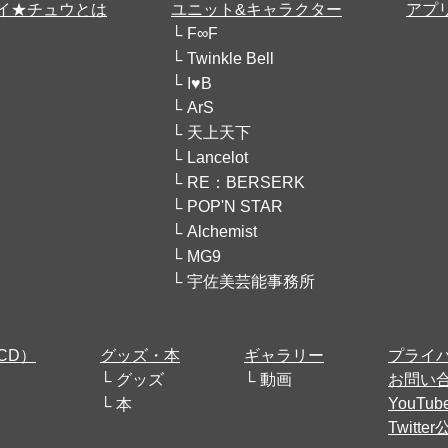
イ★チュウとは
ユニット&キャラクター
アプ
F∞F
Twinkle Bell
I♥B
ArS
天上天下
Lancelot
RE：BERSERK
POP'N STAR
Alchemist
MG9
宇佐美芸能事務所
CD）
グッズ・本
ギャラリー
プライ
グッズ
動画
お問い
YouT
本
Twitt