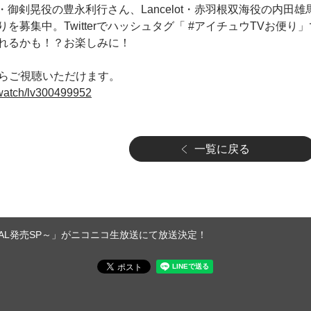
・御剣晃役の豊永利行さん、Lancelot・赤羽根双海役の内田
を募集中。Twitterでハッシュタグ「 #アイチュウTVお便り
れるかも！？お楽しみに！
からご視聴いただけます。
p/watch/lv300499952
一覧に戻る
ッフルAL発売SP～」がニコニコ生放送にて放送決定！