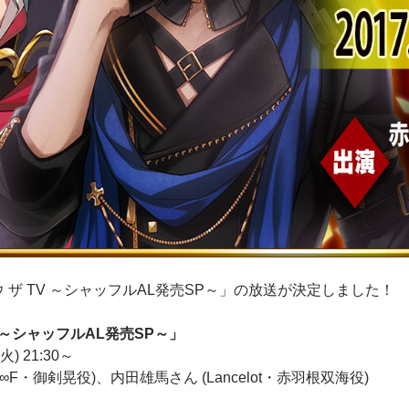
ュウ ザ TV ～シャッフルAL発売SP～」の放送が決定しました！
 ～シャッフルAL発売SP～」
) 21:30～
∞F・御剣晃役)、内田雄馬さん (Lancelot・赤羽根双海役)