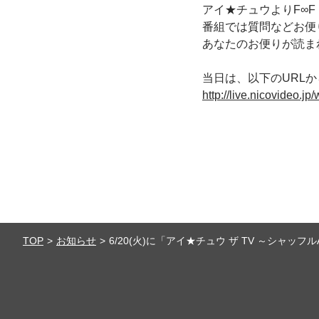
アイ★チュウよりF∞F
番組では質問などお便り
あなたのお便りが読ま
当日は、以下のURL
http://live.nicovideo.j
TOP
お知らせ
6/20(火)に「アイ★チュウ ザ TV ～シャ