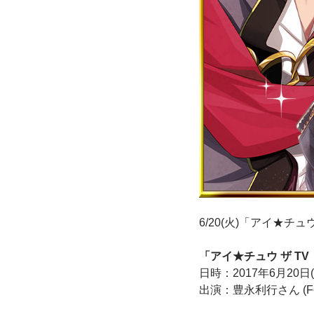
6/20(火)「アイ★チ
「アイ★チュウ ザ TV
日時：2017年6月20日(火
出演：豊永利行さん (F