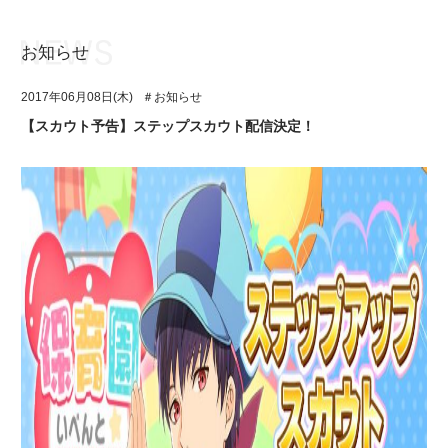
お知らせ
お知らせ
TOP
2017年06月08日(木)
＃お知らせ
アイ★チュウとは
お知らせ
【スカウト予告】ステップスカウト配信決定！
ユニット&キャラクター
アイ★チュウとは
アプリゲーム
ユニット&キャラクター
イベント・キャンペーン
アプリゲーム
ミュージック
イベント・キャンペーン
グッズ・本
ミュージック
ギャラリー
グッズ・本
ギャラリー