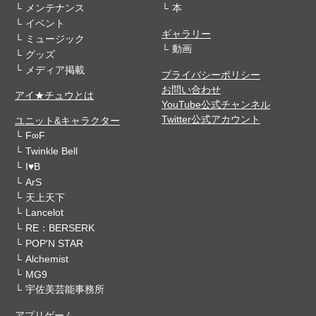
メンテナンス
本
イベント
ギャラリー
ミュージック
動画
グッズ
メディア掲載
プライバシーポリシー
お問い合わせ
アイ★チュウとは
YouTube公式チャンネル
Twitter公式アカウント
ユニット&キャラクター
F∞F
Twinkle Bell
I♥B
ArS
天上天下
Lancelot
RE：BERSERK
POP'N STAR
Alchemist
MG9
宇佐美芸能事務所
アプリゲーム