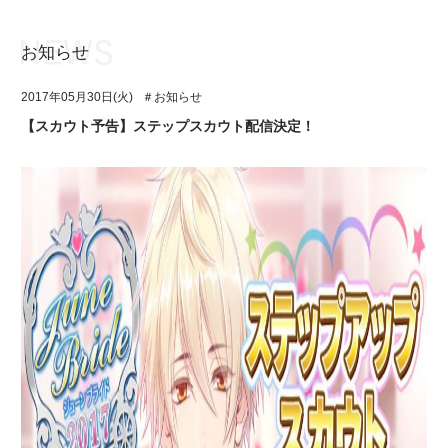
お知らせ
お知らせ
TOP
2017年05月30日(火)
＃お知らせ
アイ★チュウとは
お知らせ
【スカウト予告】ステップスカウト配信決定！
ユニット&キャラクター
アイ★チュウとは
アプリゲーム
ユニット&キャラクター
イベント・キャンペーン
アプリゲーム
ミュージック
イベント・キャンペーン
グッズ・本
ミュージック
ギャラリー
グッズ・本
ギャラリー