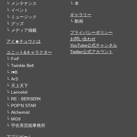
メンテナンス
本
イベント
ギャラリー
ミュージック
動画
グッズ
メディア掲載
プライバシーポリシー
お問い合わせ
アイ★チュウとは
YouTube公式チャンネル
Twitter公式アカウント
ユニット&キャラクター
F∞F
Twinkle Bell
I♥B
ArS
天上天下
Lancelot
RE：BERSERK
POP'N STAR
Alchemist
MG9
宇佐美芸能事務所
アプリゲーム