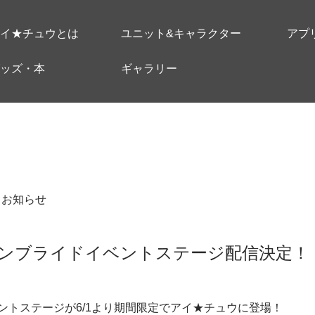
イ★チュウとは
ユニット&キャラクター
アプ
ッズ・本
ギャラリー
＃お知らせ
ンブライドイベントステージ配信決定！
ントステージが6/1より期間限定でアイ★チュウに登場！