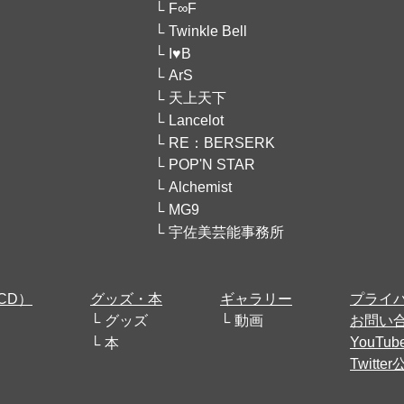
F∞F
Twinkle Bell
I♥B
ArS
天上天下
Lancelot
RE：BERSERK
POP'N STAR
Alchemist
MG9
宇佐美芸能事務所
CD）
グッズ・本
ギャラリー
プライ
グッズ
動画
お問い
YouT
本
Twitt