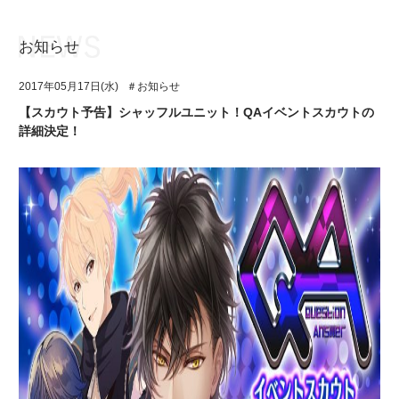
お知らせ
お知らせ
TOP
2017年05月17日(水)
＃お知らせ
アイ★チュウとは
お知らせ
【スカウト予告】シャッフルユニット！QAイベントスカウトの
詳細決定！
ユニット&キャラクター
アイ★チュウとは
アプリゲーム
ユニット&キャラクター
イベント・キャンペーン
アプリゲーム
ミュージック
イベント・キャンペーン
グッズ・本
ミュージック
ギャラリー
グッズ・本
ギャラリー