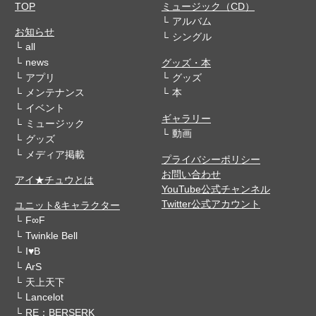
TOP
ミュージック（CD）
アルバム
お知らせ
シングル
all
news
グッズ・本
アプリ
グッズ
メンテナンス
本
イベント
ギャラリー
ミュージック
動画
グッズ
メディア掲載
プライバシーポリシー
お問い合わせ
アイ★チュウとは
YouTube公式チャンネル
Twitter公式アカウント
ユニット&キャラクター
F∞F
Twinkle Bell
I♥B
ArS
天上天下
Lancelot
RE：BERSERK