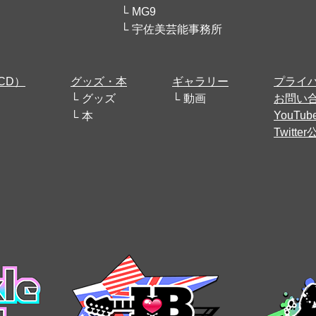
MG9
宇佐美芸能事務所
CD）
グッズ・本
ギャラリー
プライ
グッズ
動画
お問い
YouT
本
Twitt