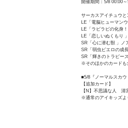
開催期間：5/8 00:00～5/
サーカスアイチュウと
LE「電脳ヒューマンウ
LE「ラビラビの化身！
LE「恋しいぬくもり 
SR「心に潜む獣 」ノ
SR「弱虫ピエロの成長
SR「輝きのトラピーズ
※そのほかのカードも
■5/8『ノーマルスカ
【追加カード】
【N】不思議な人 
※通常のアイキッズよ