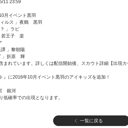
11 23:59
10月イベント黒羽
ィルス 」夜鶴 黒羽
？ 」ラビ
」若王子 楽
ア
譚 」黎朝陽
 」折原 輝
含まれています。詳しくは配信開始後、スカウト詳細【出現カ
ウト』に2016年10月イベント黒羽のアイキッズを追加！
清宮 銀河
り低確率での出現となります。
一覧に戻る