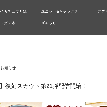
イ★チュウとは
ユニット&キャラクター
アプ
ッズ・本
ギャラリー
＃お知らせ
】復刻スカウト第21弾配信開始！