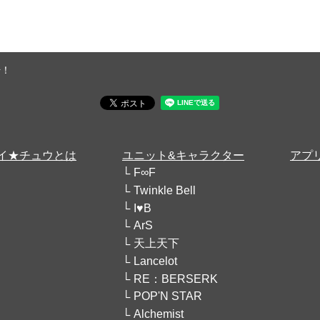
始！
イ★チュウとは
ユニット&キャラクター
アプ
F∞F
Twinkle Bell
I♥B
ArS
天上天下
Lancelot
RE：BERSERK
POP'N STAR
Alchemist