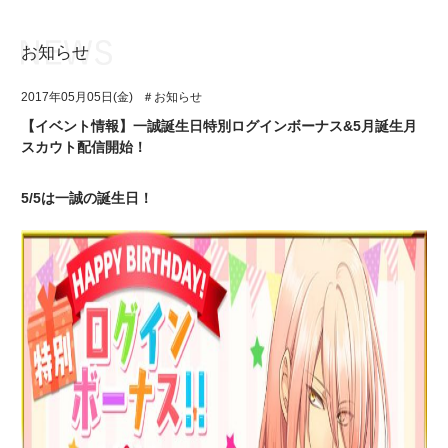
お知らせ
お知らせ
TOP
2017年05月05日(金)
＃お知らせ
アイ★チュウとは
お知らせ
【イベント情報】一誠誕生日特別ログインボーナス&5月誕生月
スカウト配信開始！
ユニット&キャラクター
アイ★チュウとは
アプリゲーム
ユニット&キャラクター
5/5は一誠の誕生日！
イベント・キャンペーン
アプリゲーム
ミュージック
イベント・キャンペーン
グッズ・本
ミュージック
ギャラリー
グッズ・本
ギャラリー