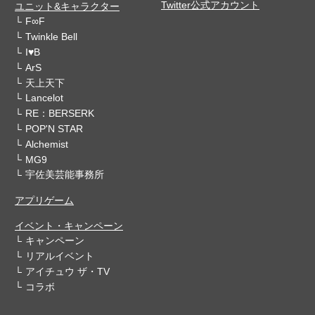
Twitter公式アカウント
ユニット&キャラクター
F∞F
Twinkle Bell
I♥B
ArS
天上天下
Lancelot
RE：BERSERK
POP'N STAR
Alchemist
MG9
宇佐美芸能事務所
アプリゲーム
イベント・キャンペーン
キャンペーン
リアルイベント
アイチュウ ザ・TV
コラボ