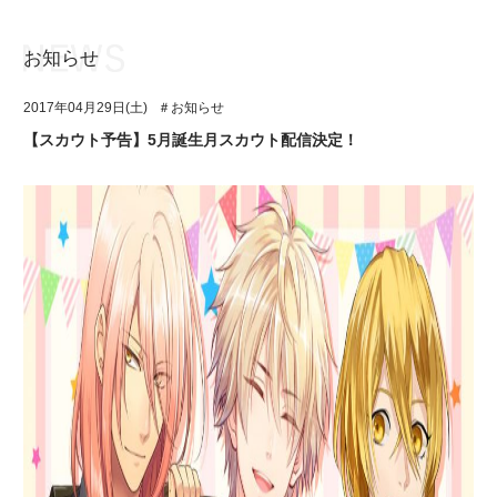
お知らせ
お知らせ
TOP
2017年04月29日(土)
＃お知らせ
アイ★チュウとは
お知らせ
【スカウト予告】5月誕生月スカウト配信決定！
ユニット&キャラクター
アイ★チュウとは
アプリゲーム
ユニット&キャラクター
イベント・キャンペーン
アプリゲーム
ミュージック
イベント・キャンペーン
グッズ・本
ミュージック
ギャラリー
グッズ・本
ギャラリー