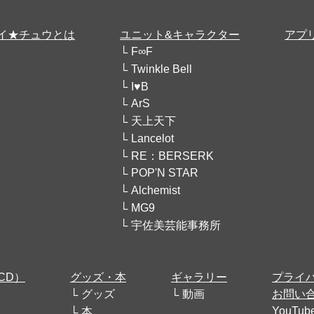
イ★チュウとは
ユニット&キャラクター
アプ
F∞F
Twinkle Bell
I♥B
ArS
天上天下
Lancelot
RE：BERSERK
POP'N STAR
Alchemist
MG9
宇佐美芸能事務所
CD）
グッズ・本
ギャラリー
プライ
グッズ
動画
お問い
YouT
本