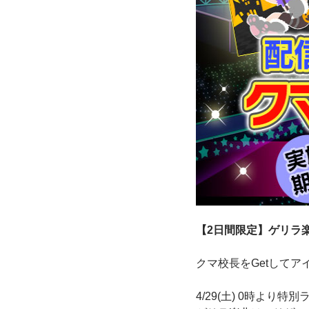
【2日間限定】ゲリラ
クマ校長をGetしてア
4/29(土) 0時より