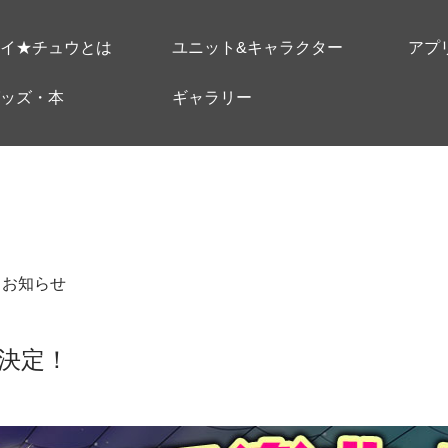
イ★チュウとは
ユニット&キャラクター
アプ
ッズ・本
ギャラリー
＃お知らせ
決定！