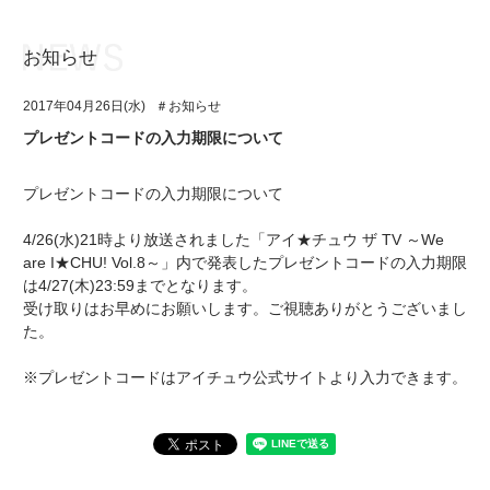
お知らせ
お知らせ
TOP
2017年04月26日(水)
＃お知らせ
アイ★チュウとは
お知らせ
プレゼントコードの入力期限について
ユニット&キャラクター
アイ★チュウとは
プレゼントコードの入力期限について
アプリゲーム
ユニット&キャラクター
4/26(水)21時より放送されました「アイ★チュウ ザ TV ～We
イベント・キャンペーン
アプリゲーム
are I★CHU! Vol.8～」内で発表したプレゼントコードの入力期限
は4/27(木)23:59までとなります。
ミュージック
イベント・キャンペーン
受け取りはお早めにお願いします。ご視聴ありがとうございまし
た。
グッズ・本
ミュージック
※プレゼントコードはアイチュウ公式サイトより入力できます。
ギャラリー
グッズ・本
ギャラリー