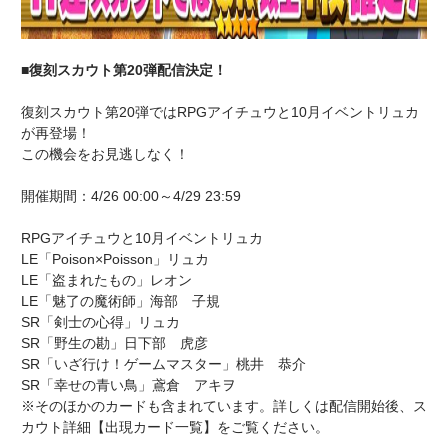
■復刻スカウト第20弾配信決定！
復刻スカウト第20弾ではRPGアイチュウと10月イベントリュカ
が再登場！
この機会をお見逃しなく！
開催期間：4/26 00:00～4/29 23:59
RPGアイチュウと10月イベントリュカ
LE「Poison×Poisson」リュカ
LE「盗まれたもの」レオン
LE「魅了の魔術師」海部 子規
SR「剣士の心得」リュカ
SR「野生の勘」日下部 虎彦
SR「いざ行け！ゲームマスター」桃井 恭介
SR「幸せの青い鳥」鳶倉 アキヲ
※そのほかのカードも含まれています。詳しくは配信開始後、ス
カウト詳細【出現カード一覧】をご覧ください。