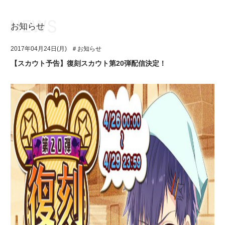
お知らせ
お知らせ
TOP
2017年04月24日(月)
＃お知らせ
アイ★チュウとは
お知らせ
【スカウト予告】復刻スカウト第20弾配信決定！
ユニット&キャラクター
アイ★チュウとは
アプリゲーム
ユニット&キャラクター
イベント・キャンペーン
アプリゲーム
ミュージック
イベント・キャンペーン
グッズ・本
ミュージック
ギャラリー
グッズ・本
ギャラリー