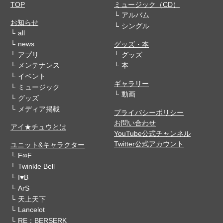
TOP
ミュージック（CD）
アルバム
お知らせ
シングル
all
news
グッズ・本
アプリ
グッズ
メンテナンス
本
イベント
ギャラリー
ミュージック
動画
グッズ
メディア掲載
プライバシーポリシー
お問い合わせ
アイ★チュウとは
YouTube公式チャンネル
Twitter公式アカウント
ユニット&キャラクター
F∞F
Twinkle Bell
I♥B
ArS
天上天下
Lancelot
RE：BERSERK