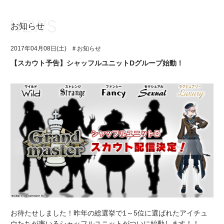
お知らせ
お知らせ
TOP
2017年04月08日(土)
＃お知らせ
アイ★チュウとは
お知らせ
【スカウト予告】シャッフルユニットDグループ始動！
ユニット&キャラクター
アイ★チュウとは
アプリゲーム
ユニット&キャラクター
イベント・キャンペーン
アプリゲーム
ミュージック
イベント・キャンペーン
グッズ・本
ミュージック
ギャラリー
グッズ・本
ギャラリー
お待たせしました！昨年の総選挙で1～5位に選ばれたアイチュ
ウたちが率いるシャッフルユニットがついに始動します！！