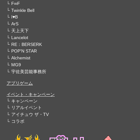
F∞F
Twinkle Bell
I♥B
ArS
天上天下
Lancelot
RE：BERSERK
POP'N STAR
Alchemist
MG9
宇佐美芸能事務所
アプリゲーム
イベント・キャンペーン
キャンペーン
リアルイベント
アイチュウ ザ・TV
コラボ