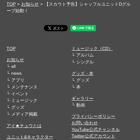
TOP
お知らせ
【スカウト予告】シャッフルユニットDグル
ープ始動！
TOP
ミュージック（CD）
アルバム
お知らせ
シングル
all
news
グッズ・本
アプリ
グッズ
メンテナンス
本
イベント
ギャラリー
ミュージック
動画
グッズ
メディア掲載
プライバシーポリシー
お問い合わせ
アイ★チュウとは
YouTube公式チャンネル
Twitter公式アカウント
ユニット&キャラクター