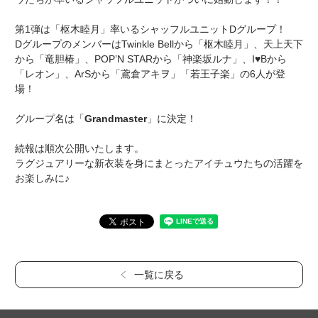
第1弾は「枢木睦月」率いるシャッフルユニットDグループ！
DグループのメンバーはTwinkle Bellから「枢木睦月」、天上天下
から「竜胆椿」、POP’N STARから「神楽坂ルナ」、I♥Bから
「レオン」、ArSから「鳶倉アキヲ」「若王子楽」の6人が登
場！
グループ名は「
Grandmaster
」に決定！
続報は順次公開いたします。
ラグジュアリーな新衣装を身にまとったアイチュウたちの活躍を
お楽しみに♪
一覧に戻る