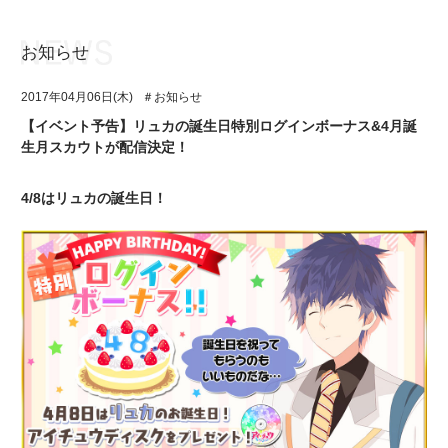
お知らせ
お知らせ
TOP
2017年04月06日(木)
＃お知らせ
アイ★チュウとは
お知らせ
【イベント予告】リュカの誕生日特別ログインボーナス&4月誕
生月スカウトが配信決定！
ユニット&キャラクター
アイ★チュウとは
アプリゲーム
ユニット&キャラクター
4/8はリュカの誕生日！
イベント・キャンペーン
アプリゲーム
ミュージック
イベント・キャンペーン
グッズ・本
ミュージック
ギャラリー
グッズ・本
ギャラリー