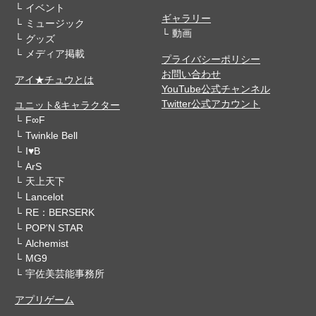
イベント
ギャラリー
ミュージック
動画
グッズ
メディア掲載
プライバシーポリシー
お問い合わせ
アイ★チュウとは
YouTube公式チャンネル
Twitter公式アカウント
ユニット&キャラクター
F∞F
Twinkle Bell
I♥B
ArS
天上天下
Lancelot
RE：BERSERK
POP'N STAR
Alchemist
MG9
宇佐美芸能事務所
アプリゲーム