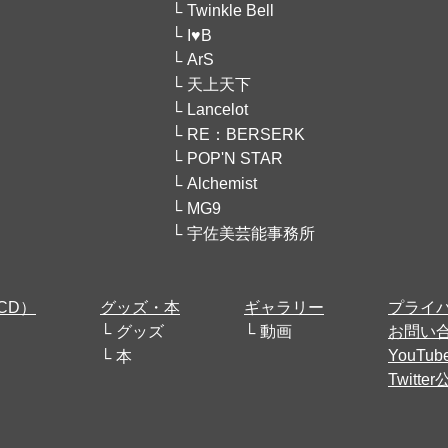
Twinkle Bell
I♥B
ArS
天上天下
Lancelot
RE：BERSERK
POP'N STAR
Alchemist
MG9
宇佐美芸能事務所
CD）
グッズ・本
ギャラリー
プライ
グッズ
動画
お問い
YouT
本
Twitt