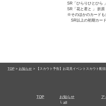
SR「ひらりひとひら 
SR「花と君と 」 折原
※そのほかのカードも
SR以上の初期カードに
TOP
お知らせ
【スカウト予告】お花見イベントスカウト配信
TOP
お知らせ
ア
all