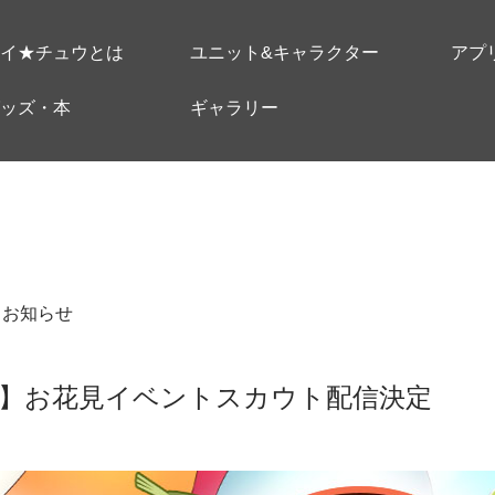
イ★チュウとは
ユニット&キャラクター
アプ
ッズ・本
ギャラリー
＃お知らせ
】お花見イベントスカウト配信決定