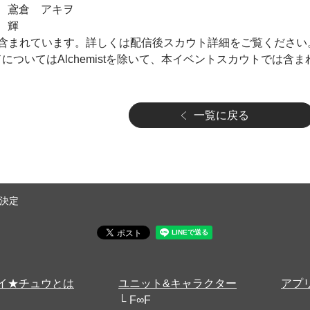
」 鳶倉 アキヲ
 輝
含まれています。詳しくは配信後スカウト詳細をご覧ください
ついてはAlchemistを除いて、本イベントスカウトでは含
一覧に戻る
決定
イ★チュウとは
ユニット&キャラクター
アプ
F∞F