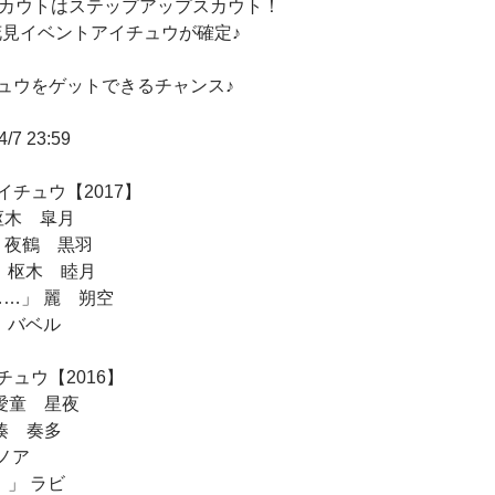
スカウトはステップアップスカウト！
お花見イベントアイチュウが確定♪
ュウをゲットできるチャンス♪
7 23:59
チュウ【2017】
枢木 皐月
 夜鶴 黒羽
 枢木 睦月
…」 麗 朔空
 バベル
ュウ【2016】
 愛童 星夜
 湊 奏多
ノア
 」 ラビ