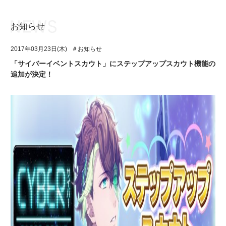
お知らせ
お知らせ
TOP
2017年03月23日(木)
＃お知らせ
アイ★チュウとは
お知らせ
「サイバーイベントスカウト」にステップアップスカウト機能の
追加が決定！
ユニット&キャラクター
アイ★チュウとは
アプリゲーム
ユニット&キャラクター
イベント・キャンペーン
アプリゲーム
ミュージック
イベント・キャンペーン
グッズ・本
ミュージック
ギャラリー
グッズ・本
ギャラリー