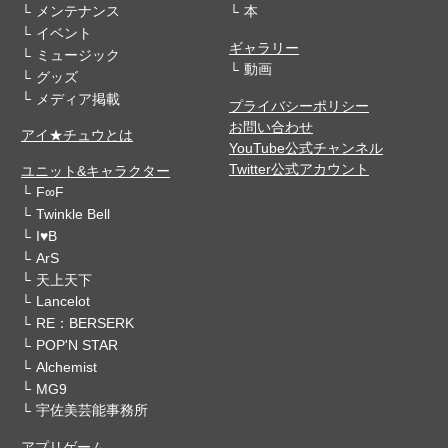
メンテナンス
本
イベント
ギャラリー
ミュージック
動画
グッズ
メディア掲載
プライバシーポリシー
お問い合わせ
アイ★チュウとは
YouTube公式チャンネル
Twitter公式アカウント
ユニット&キャラクター
F∞F
Twinkle Bell
I♥B
ArS
天上天下
Lancelot
RE：BERSERK
POP'N STAR
Alchemist
MG9
宇佐美芸能事務所
アプリゲーム