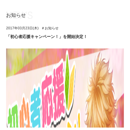
お知らせ
お知らせ
TOP
2017年03月23日(木)
＃お知らせ
アイ★チュウとは
お知らせ
「初心者応援キャンペーン！」を開始決定！
ユニット&キャラクター
アイ★チュウとは
アプリゲーム
ユニット&キャラクター
イベント・キャンペーン
アプリゲーム
ミュージック
イベント・キャンペーン
グッズ・本
ミュージック
ギャラリー
グッズ・本
ギャラリー