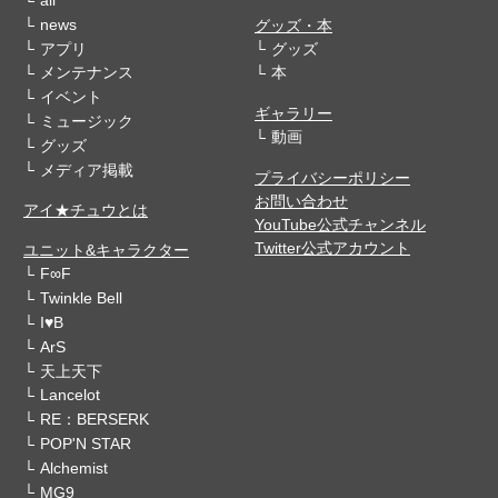
all
news
グッズ・本
アプリ
グッズ
メンテナンス
本
イベント
ギャラリー
ミュージック
動画
グッズ
メディア掲載
プライバシーポリシー
お問い合わせ
アイ★チュウとは
YouTube公式チャンネル
Twitter公式アカウント
ユニット&キャラクター
F∞F
Twinkle Bell
I♥B
ArS
天上天下
Lancelot
RE：BERSERK
POP'N STAR
Alchemist
MG9