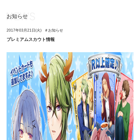
お知らせ
お知らせ
TOP
2017年03月21日(火)
＃お知らせ
アイ★チュウとは
お知らせ
プレミアムスカウト情報
ユニット&キャラクター
アイ★チュウとは
アプリゲーム
ユニット&キャラクター
イベント・キャンペーン
アプリゲーム
ミュージック
イベント・キャンペーン
グッズ・本
ミュージック
ギャラリー
グッズ・本
ギャラリー