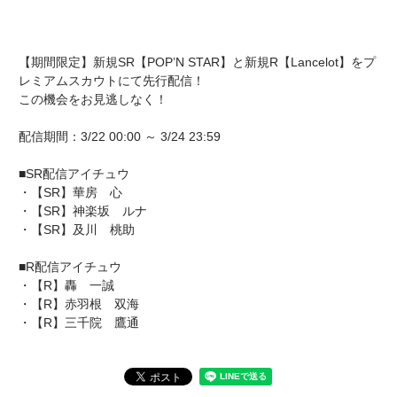
【期間限定】新規SR【POP’N STAR】と新規R【Lancelot】をプ
レミアムスカウトにて先行配信！
この機会をお見逃しなく！
配信期間：3/22 00:00 ～ 3/24 23:59
■SR配信アイチュウ
・【SR】華房 心
・【SR】神楽坂 ルナ
・【SR】及川 桃助
■R配信アイチュウ
・【R】轟 一誠
・【R】赤羽根 双海
・【R】三千院 鷹通