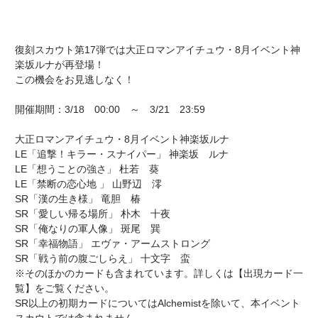
復刻スカウト第17弾では大正ロマンアイチュウ・8月イベント神
楽坂ルナが再登場！
この機会をお見逃しなく！
開催期間：3/18 00:00 ～ 3/21 23:59
大正ロマンアイチュウ・8月イベント神楽坂ルナ
LE「追撃！キラー・スナイパー」 神楽坂 ルナ
LE「想うことの強さ」 杜若 葵
LE「禁断の恋心地 」 山野辺 澪
SR「漢の生き様」 竜胆 椿
SR「愛しい帰る場所」 朴木 十夜
SR「俺なりの軍人像」 斑尾 巽
SR「幸福物語」 エヴァ・アームストロング
SR「戦う前の腹ごしらえ」 十文字 蛮
※そのほかのカードも含まれています。詳しくは【出現カード一
覧】をご覧ください。
SR以上の初期カードについてはAlchemistを除いて、本イベント