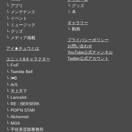
アプリ
グッズ
メンテナンス
本
イベント
ギャラリー
ミュージック
動画
グッズ
メディア掲載
プライバシーポリシー
お問い合わせ
アイ★チュウとは
YouTube公式チャンネル
Twitter公式アカウント
ユニット&キャラクター
F∞F
Twinkle Bell
I♥B
ArS
天上天下
Lancelot
RE：BERSERK
POP'N STAR
Alchemist
MG9
宇佐美芸能事務所