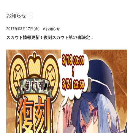
お知らせ
お知らせ
TOP
2017年03月17日(金)
＃お知らせ
アイ★チュウとは
お知らせ
スカウト情報更新！復刻スカウト第17弾決定！
ユニット&キャラクター
アイ★チュウとは
アプリゲーム
ユニット&キャラクター
イベント・キャンペーン
アプリゲーム
ミュージック
イベント・キャンペーン
グッズ・本
ミュージック
ギャラリー
グッズ・本
ギャラリー