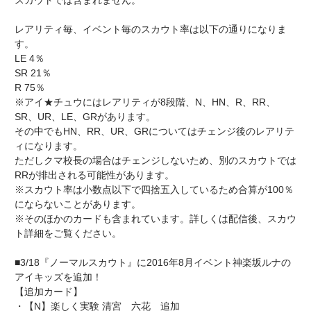
スカウトでは含まれません。
レアリティ毎、イベント毎のスカウト率は以下の通りになりま
す。
LE 4％
SR 21％
R 75％
※アイ★チュウにはレアリティが8段階、N、HN、R、RR、
SR、UR、LE、GRがあります。
その中でもHN、RR、UR、GRについてはチェンジ後のレアリテ
ィになります。
ただしクマ校長の場合はチェンジしないため、別のスカウトでは
RRが排出される可能性があります。
※スカウト率は小数点以下で四捨五入しているため合算が100％
にならないことがあります。
※そのほかのカードも含まれています。詳しくは配信後、スカウ
ト詳細をご覧ください。
■3/18『ノーマルスカウト』に2016年8月イベント神楽坂ルナの
アイキッズを追加！
【追加カード】
・【N】楽しく実験 清宮 六花 追加