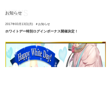
お知らせ
お知らせ
TOP
2017年03月13日(月)
＃お知らせ
アイ★チュウとは
お知らせ
ホワイトデー特別ログインボーナス開催決定！
ユニット&キャラクター
アイ★チュウとは
アプリゲーム
ユニット&キャラクター
イベント・キャンペーン
アプリゲーム
ミュージック
イベント・キャンペーン
グッズ・本
ミュージック
ギャラリー
グッズ・本
ギャラリー