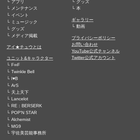
アプリ
グッズ
メンテナンス
本
イベント
ギャラリー
ミュージック
動画
グッズ
メディア掲載
プライバシーポリシー
お問い合わせ
アイ★チュウとは
YouTube公式チャンネル
Twitter公式アカウント
ユニット&キャラクター
F∞F
Twinkle Bell
I♥B
ArS
天上天下
Lancelot
RE：BERSERK
POP'N STAR
Alchemist
MG9
宇佐美芸能事務所