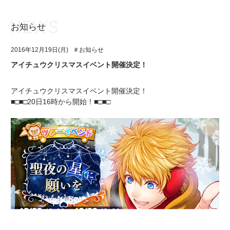
お知らせ
お知らせ
TOP
2016年12月19日(月)
＃お知らせ
アイ★チュウとは
お知らせ
アイチュウクリスマスイベント開催決定！
ユニット&キャラクター
アイ★チュウとは
アイチュウクリスマスイベント開催決定！
アプリゲーム
ユニット&キャラクター
■□■□20日16時から開始！■□■□
イベント・キャンペーン
アプリゲーム
ミュージック
イベント・キャンペーン
グッズ・本
ミュージック
ギャラリー
グッズ・本
ギャラリー