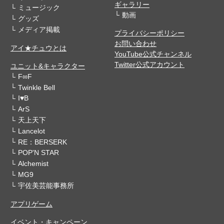
ギャラリー
ミュージック
動画
グッズ
メディア掲載
プライバシーポリシー
お問い合わせ
アイ★チュウとは
YouTube公式チャンネル
Twitter公式アカウント
ユニット&キャラクター
F∞F
Twinkle Bell
I♥B
ArS
天上天下
Lancelot
RE：BERSERK
POP'N STAR
Alchemist
MG9
宇佐美芸能事務所
アプリゲーム
イベント・キャンペーン