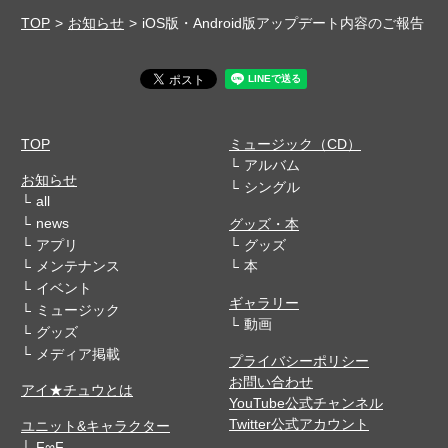
TOP
お知らせ
iOS版・Android版アップデート内容のご報告
TOP
ミュージック（CD）
アルバム
お知らせ
シングル
all
news
グッズ・本
アプリ
グッズ
メンテナンス
本
イベント
ギャラリー
ミュージック
動画
グッズ
メディア掲載
プライバシーポリシー
お問い合わせ
アイ★チュウとは
YouTube公式チャンネル
Twitter公式アカウント
ユニット&キャラクター
F∞F