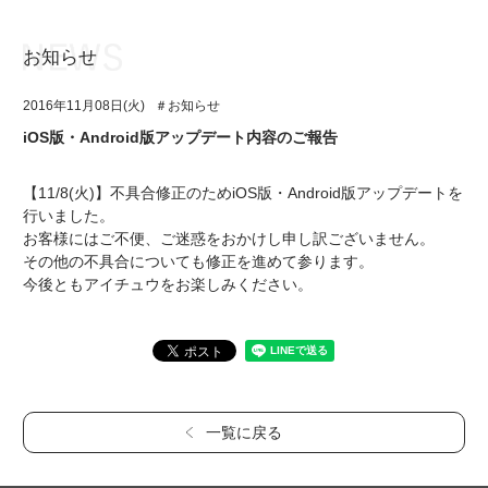
お知らせ
お知らせ
TOP
2016年11月08日(火)
＃お知らせ
アイ★チュウとは
お知らせ
iOS版・Android版アップデート内容のご報告
ユニット&キャラクター
アイ★チュウとは
【11/8(火)】不具合修正のためiOS版・Android版アップデートを
アプリゲーム
ユニット&キャラクター
行いました。
お客様にはご不便、ご迷惑をおかけし申し訳ございません。
イベント・キャンペーン
アプリゲーム
その他の不具合についても修正を進めて参ります。
今後ともアイチュウをお楽しみください。
ミュージック
イベント・キャンペーン
グッズ・本
ミュージック
ギャラリー
グッズ・本
ギャラリー
一覧に戻る