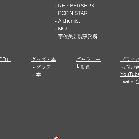
RE：BERSERK
POP'N STAR
Alchemist
MG9
宇佐美芸能事務所
CD）
グッズ・本
ギャラリー
プライ
グッズ
動画
お問い
YouT
本
Twitt