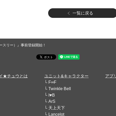
一覧に戻る
エースリー）』事前登録開始！
イ★チュウとは
ユニット&キャラクター
アプ
F∞F
Twinkle Bell
I♥B
ArS
天上天下
Lancelot