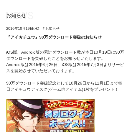
お知らせ
お知らせ
TOP
2016年10月19日(水)
＃お知らせ
アイ★チュウとは
お知らせ
『アイ★チュウ』90万ダウンロード突破のお知らせ
ユニット&キャラクター
アイ★チュウとは
iOS版、Android版の累計ダウンロード数が本日10月19日に90万
アプリゲーム
ユニット&キャラクター
ダウンロードを突破したことをお知らせいたします。
Android版は2015年6月26日、iOS版は2015年7月3日よりサービ
イベント・キャンペーン
アプリゲーム
スを開始させていただいております。
ミュージック
イベント・キャンペーン
90万ダウンロード突破記念として10月26日から11月1日まで毎
日アイチュウディスク(ゲーム内アイテム)1枚をプレゼント！
グッズ・本
ミュージック
ギャラリー
グッズ・本
ギャラリー