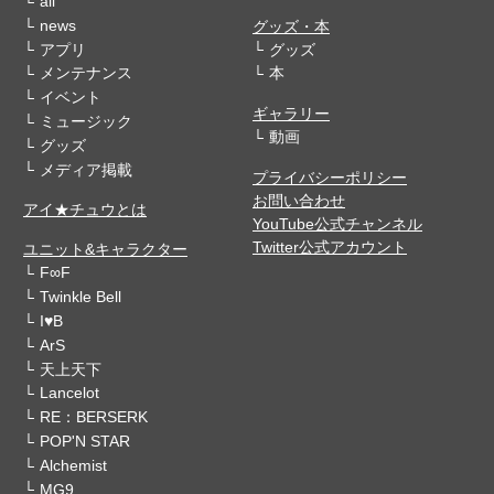
all
news
グッズ・本
アプリ
グッズ
メンテナンス
本
イベント
ギャラリー
ミュージック
動画
グッズ
メディア掲載
プライバシーポリシー
お問い合わせ
アイ★チュウとは
YouTube公式チャンネル
Twitter公式アカウント
ユニット&キャラクター
F∞F
Twinkle Bell
I♥B
ArS
天上天下
Lancelot
RE：BERSERK
POP'N STAR
Alchemist
MG9