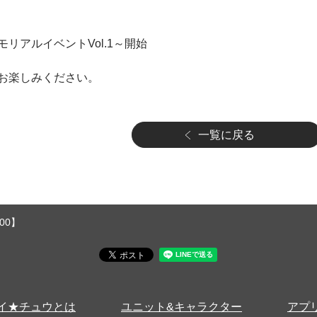
リアルイベントVol.1～開始
お楽しみください。
一覧に戻る
00】
イ★チュウとは
ユニット&キャラクター
アプ