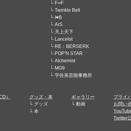
F∞F
Twinkle Bell
I♥B
ArS
天上天下
Lancelot
RE：BERSERK
POP'N STAR
Alchemist
MG9
宇佐美芸能事務所
CD）
グッズ・本
ギャラリー
プライ
グッズ
動画
お問い
YouT
本
Twitt