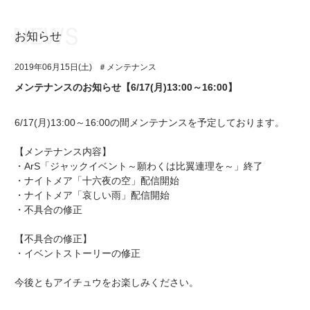
お知らせ
お知らせ
TOP
2019年06月15日(土)
＃メンテナンス
アイ★チュウとは
お知らせ
メンテナンスのお知らせ【6/17(月)13:00～16:00】
ユニット&キャラクター
アイ★チュウとは
6/17(月)13:00～16:00の間メンテナンスを予定しております。
アプリゲーム
ユニット&キャラクター
【メンテナンス内容】
イベント・キャンペーン
アプリゲーム
・ArS「ジャックイベント～願わくは比翼連理を～」終了
・ナイトメア「十六夜の空」配信開始
ミュージック
イベント・キャンペーン
・ナイトメア「哀しい雨」配信開始
・不具合の修正
グッズ・本
ミュージック
【不具合の修正】
ギャラリー
グッズ・本
・イベントストーリーの修正
ギャラリー
今後ともアイチュウをお楽しみください。