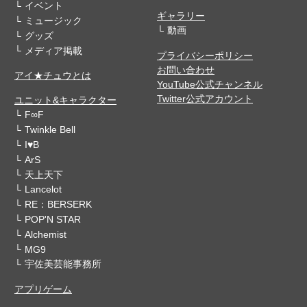
イベント
ギャラリー
ミュージック
動画
グッズ
メディア掲載
プライバシーポリシー
お問い合わせ
アイ★チュウとは
YouTube公式チャンネル
Twitter公式アカウント
ユニット&キャラクター
F∞F
Twinkle Bell
I♥B
ArS
天上天下
Lancelot
RE：BERSERK
POP'N STAR
Alchemist
MG9
宇佐美芸能事務所
アプリゲーム