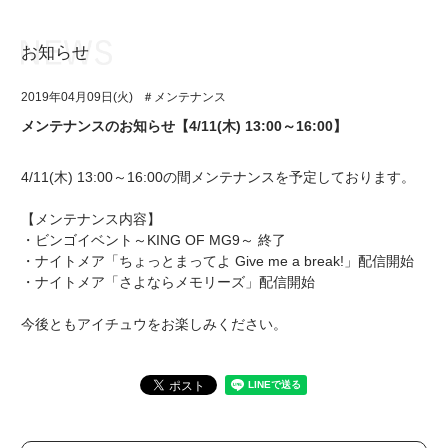
お知らせ
お知らせ
TOP
2019年04月09日(火)
＃メンテナンス
アイ★チュウとは
お知らせ
メンテナンスのお知らせ【4/11(木) 13:00～16:00】
ユニット&キャラクター
アイ★チュウとは
4/11(木) 13:00～16:00の間メンテナンスを予定しております。
アプリゲーム
ユニット&キャラクター
【メンテナンス内容】
イベント・キャンペーン
アプリゲーム
・ビンゴイベント～KING OF MG9～ 終了
・ナイトメア「ちょっとまってよ Give me a break!」配信開始
ミュージック
イベント・キャンペーン
・ナイトメア「さよならメモリーズ」配信開始
グッズ・本
ミュージック
今後ともアイチュウをお楽しみください。
ギャラリー
グッズ・本
ギャラリー