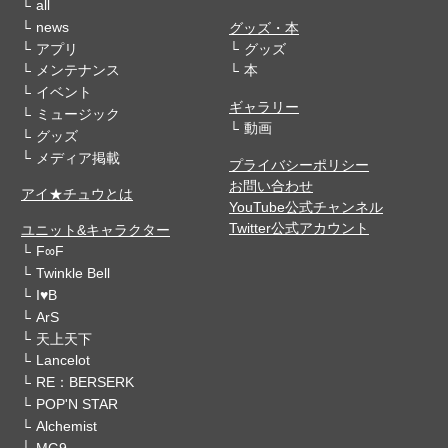
all
news
グッズ・本
アプリ
グッズ
メンテナンス
本
イベント
ギャラリー
ミュージック
動画
グッズ
メディア掲載
プライバシーポリシー
お問い合わせ
アイ★チュウとは
YouTube公式チャンネル
Twitter公式アカウント
ユニット&キャラクター
F∞F
Twinkle Bell
I♥B
ArS
天上天下
Lancelot
RE：BERSERK
POP'N STAR
Alchemist
MG9