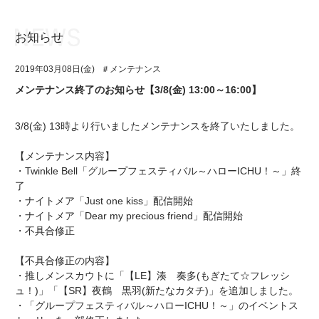
お知らせ
お知らせ
TOP
2019年03月08日(金)
＃メンテナンス
アイ★チュウとは
お知らせ
メンテナンス終了のお知らせ【3/8(金) 13:00～16:00】
ユニット&キャラクター
アイ★チュウとは
3/8(金) 13時より行いましたメンテナンスを終了いたしました。
アプリゲーム
ユニット&キャラクター
【メンテナンス内容】
イベント・キャンペーン
アプリゲーム
・Twinkle Bell「グループフェスティバル～ハローICHU！～」終
了
ミュージック
イベント・キャンペーン
・ナイトメア「Just one kiss」配信開始
・ナイトメア「Dear my precious friend」配信開始
グッズ・本
ミュージック
・不具合修正
ギャラリー
グッズ・本
【不具合修正の内容】
・推しメンスカウトに「【LE】湊 奏多(もぎたて☆フレッシ
ギャラリー
ュ！)」「【SR】夜鶴 黒羽(新たなカタチ)」を追加しました。
・「グループフェスティバル～ハローICHU！～」のイベントス