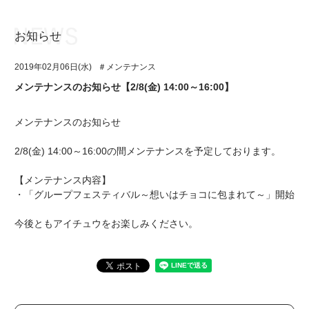
お知らせ
お知らせ
TOP
2019年02月06日(水)
＃メンテナンス
アイ★チュウとは
お知らせ
メンテナンスのお知らせ【2/8(金) 14:00～16:00】
ユニット&キャラクター
アイ★チュウとは
メンテナンスのお知らせ
アプリゲーム
ユニット&キャラクター
2/8(金) 14:00～16:00の間メンテナンスを予定しております。
イベント・キャンペーン
アプリゲーム
【メンテナンス内容】
ミュージック
イベント・キャンペーン
・「グループフェスティバル～想いはチョコに包まれて～」開始
グッズ・本
ミュージック
今後ともアイチュウをお楽しみください。
ギャラリー
グッズ・本
ギャラリー