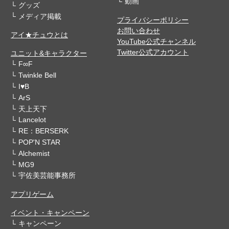
動画
グッズ
メディア掲載
プライバシーポリシー
お問い合わせ
アイ★チュウとは
YouTube公式チャンネル
Twitter公式アカウント
ユニット&キャラクター
F∞F
Twinkle Bell
I♥B
ArS
天上天下
Lancelot
RE：BERSERK
POP'N STAR
Alchemist
MG9
宇佐美芸能事務所
アプリゲーム
イベント・キャンペーン
キャンペーン