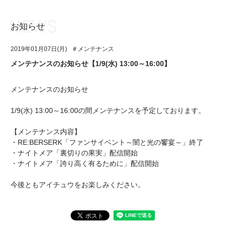
お知らせ
お知らせ
TOP
2019年01月07日(月)
＃メンテナンス
アイ★チュウとは
お知らせ
メンテナンスのお知らせ【1/9(水) 13:00～16:00】
ユニット&キャラクター
アイ★チュウとは
メンテナンスのお知らせ
アプリゲーム
ユニット&キャラクター
1/9(水) 13:00～16:00の間メンテナンスを予定しております。
イベント・キャンペーン
アプリゲーム
【メンテナンス内容】
ミュージック
イベント・キャンペーン
・RE:BERSERK「ファンサイベント～闇と光の饗宴～」終了
・ナイトメア「裏切りの果実」配信開始
グッズ・本
ミュージック
・ナイトメア「誇り高く有るために」配信開始
ギャラリー
グッズ・本
今後ともアイチュウをお楽しみください。
ギャラリー