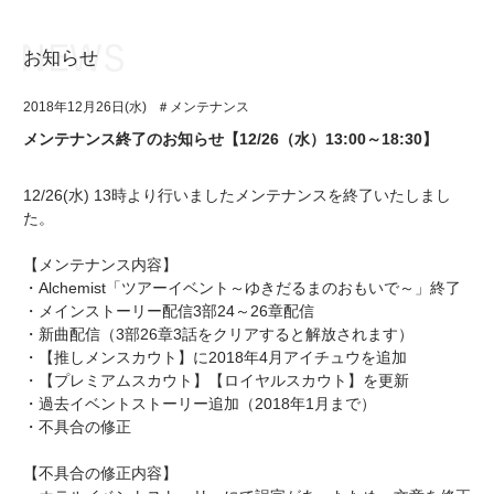
お知らせ
お知らせ
TOP
2018年12月26日(水)
＃メンテナンス
アイ★チュウとは
お知らせ
メンテナンス終了のお知らせ【12/26（水）13:00～18:30】
ユニット&キャラクター
アイ★チュウとは
12/26(水) 13時より行いましたメンテナンスを終了いたしまし
アプリゲーム
ユニット&キャラクター
た。
イベント・キャンペーン
アプリゲーム
【メンテナンス内容】
・Alchemist「ツアーイベント～ゆきだるまのおもいで～」終了
ミュージック
イベント・キャンペーン
・メインストーリー配信3部24～26章配信
・新曲配信（3部26章3話をクリアすると解放されます）
グッズ・本
ミュージック
・【推しメンスカウト】に2018年4月アイチュウを追加
・【プレミアムスカウト】【ロイヤルスカウト】を更新
ギャラリー
グッズ・本
・過去イベントストーリー追加（2018年1月まで）
・不具合の修正
ギャラリー
【不具合の修正内容】