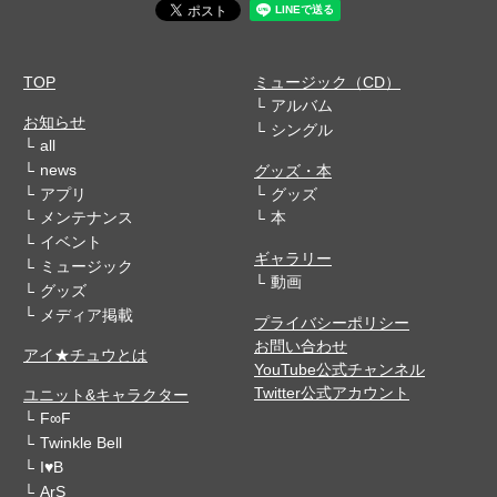
TOP
ミュージック（CD）
アルバム
お知らせ
シングル
all
news
グッズ・本
アプリ
グッズ
メンテナンス
本
イベント
ギャラリー
ミュージック
動画
グッズ
メディア掲載
プライバシーポリシー
お問い合わせ
アイ★チュウとは
YouTube公式チャンネル
Twitter公式アカウント
ユニット&キャラクター
F∞F
Twinkle Bell
I♥B
ArS