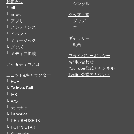
お知らせ
シングル
all
news
グッズ・本
アプリ
グッズ
メンテナンス
本
イベント
ギャラリー
ミュージック
動画
グッズ
メディア掲載
プライバシーポリシー
お問い合わせ
アイ★チュウとは
YouTube公式チャンネル
Twitter公式アカウント
ユニット&キャラクター
F∞F
Twinkle Bell
I♥B
ArS
天上天下
Lancelot
RE：BERSERK
POP'N STAR
Alchemist