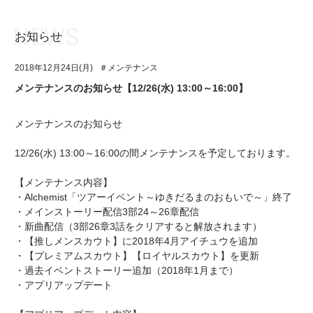
お知らせ
お知らせ
TOP
2018年12月24日(月)
＃メンテナンス
アイ★チュウとは
お知らせ
メンテナンスのお知らせ【12/26(水) 13:00～16:00】
ユニット&キャラクター
アイ★チュウとは
メンテナンスのお知らせ
アプリゲーム
ユニット&キャラクター
12/26(水) 13:00～16:00の間メンテナンスを予定しております。
イベント・キャンペーン
アプリゲーム
【メンテナンス内容】
ミュージック
イベント・キャンペーン
・Alchemist「ツアーイベント～ゆきだるまのおもいで～」終了
・メインストーリー配信3部24～26章配信
グッズ・本
ミュージック
・新曲配信（3部26章3話をクリアすると解放されます）
・【推しメンスカウト】に2018年4月アイチュウを追加
ギャラリー
グッズ・本
・【プレミアムスカウト】【ロイヤルスカウト】を更新
・過去イベントストーリー追加（2018年1月まで）
ギャラリー
・アプリアップデート