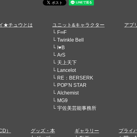
イ★チュウとは
ユニット&キャラクター
アプ
F∞F
Twinkle Bell
I♥B
ArS
天上天下
Lancelot
RE：BERSERK
POP'N STAR
Alchemist
MG9
宇佐美芸能事務所
CD）
グッズ・本
ギャラリー
プライ