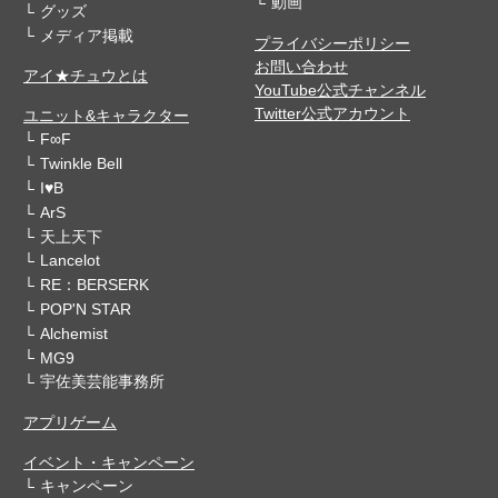
動画
グッズ
メディア掲載
プライバシーポリシー
お問い合わせ
アイ★チュウとは
YouTube公式チャンネル
Twitter公式アカウント
ユニット&キャラクター
F∞F
Twinkle Bell
I♥B
ArS
天上天下
Lancelot
RE：BERSERK
POP'N STAR
Alchemist
MG9
宇佐美芸能事務所
アプリゲーム
イベント・キャンペーン
キャンペーン