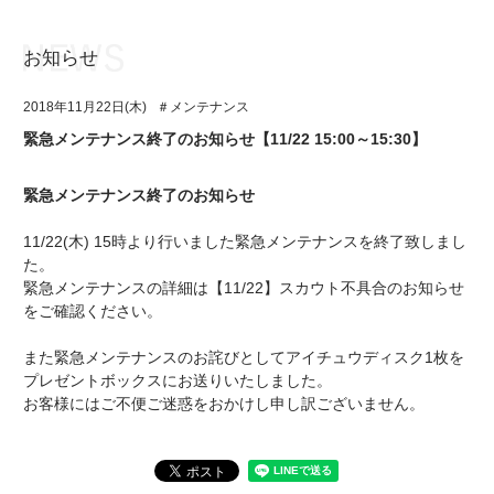
お知らせ
お知らせ
TOP
2018年11月22日(木)
＃メンテナンス
アイ★チュウとは
お知らせ
緊急メンテナンス終了のお知らせ【11/22 15:00～15:30】
ユニット&キャラクター
アイ★チュウとは
緊急メンテナンス終了のお知らせ
アプリゲーム
ユニット&キャラクター
11/22(木) 15時より行いました緊急メンテナンスを終了致しまし
イベント・キャンペーン
アプリゲーム
た。
緊急メンテナンスの詳細は【11/22】スカウト不具合のお知らせ
ミュージック
イベント・キャンペーン
をご確認ください。
グッズ・本
ミュージック
また緊急メンテナンスのお詫びとしてアイチュウディスク1枚を
プレゼントボックスにお送りいたしました。
ギャラリー
グッズ・本
お客様にはご不便ご迷惑をおかけし申し訳ございません。
ギャラリー