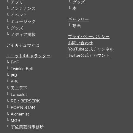
アプリ
グッズ
メンテナンス
本
イベント
ギャラリー
ミュージック
動画
グッズ
メディア掲載
プライバシーポリシー
お問い合わせ
アイ★チュウとは
YouTube公式チャンネル
Twitter公式アカウント
ユニット&キャラクター
F∞F
Twinkle Bell
I♥B
ArS
天上天下
Lancelot
RE：BERSERK
POP'N STAR
Alchemist
MG9
宇佐美芸能事務所