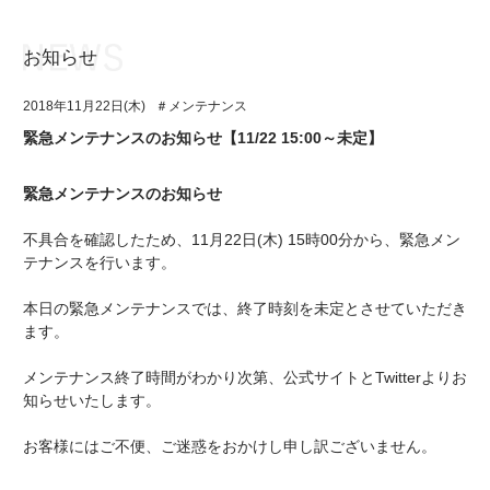
お知らせ
お知らせ
TOP
2018年11月22日(木)
＃メンテナンス
アイ★チュウとは
お知らせ
緊急メンテナンスのお知らせ【11/22 15:00～未定】
ユニット&キャラクター
アイ★チュウとは
緊急メンテナンスのお知らせ
アプリゲーム
ユニット&キャラクター
不具合を確認したため、11月22日(木)
15時00分
から、緊急メン
イベント・キャンペーン
アプリゲーム
テナンスを行います。
ミュージック
イベント・キャンペーン
本日の緊急メンテナンスでは、終了時刻を未定とさせていただき
ます。
グッズ・本
ミュージック
メンテナンス終了時間がわかり次第、公式サイトとTwitterよりお
ギャラリー
グッズ・本
知らせいたします。
ギャラリー
お客様にはご不便、ご迷惑をおかけし申し訳ございません。