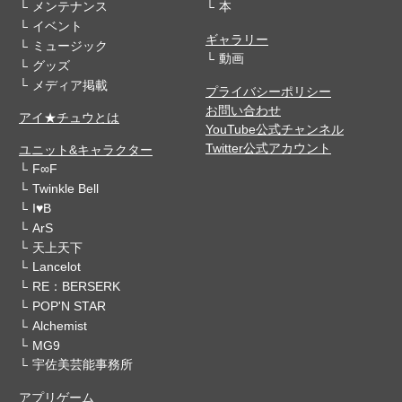
メンテナンス
本
イベント
ギャラリー
ミュージック
動画
グッズ
メディア掲載
プライバシーポリシー
お問い合わせ
アイ★チュウとは
YouTube公式チャンネル
Twitter公式アカウント
ユニット&キャラクター
F∞F
Twinkle Bell
I♥B
ArS
天上天下
Lancelot
RE：BERSERK
POP'N STAR
Alchemist
MG9
宇佐美芸能事務所
アプリゲーム