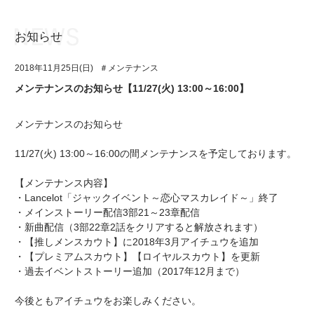
お知らせ
お知らせ
TOP
2018年11月25日(日)
＃メンテナンス
アイ★チュウとは
お知らせ
メンテナンスのお知らせ【11/27(火) 13:00～16:00】
ユニット&キャラクター
アイ★チュウとは
メンテナンスのお知らせ
アプリゲーム
ユニット&キャラクター
11/27(火) 13:00～16:00の間メンテナンスを予定しております。
イベント・キャンペーン
アプリゲーム
【メンテナンス内容】
ミュージック
イベント・キャンペーン
・Lancelot「ジャックイベント～恋心マスカレイド～」終了
・メインストーリー配信3部21～23章配信
グッズ・本
ミュージック
・新曲配信（3部22章2話をクリアすると解放されます）
・【推しメンスカウト】に2018年3月アイチュウを追加
ギャラリー
グッズ・本
・【プレミアムスカウト】【ロイヤルスカウト】を更新
・過去イベントストーリー追加（2017年12月まで）
ギャラリー
今後ともアイチュウをお楽しみください。