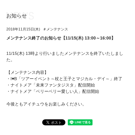
お知らせ
お知らせ
TOP
2018年11月15日(木)
＃メンテナンス
アイ★チュウとは
お知らせ
メンテナンス終了のお知らせ【11/15(木) 13:00～16:00】
ユニット&キャラクター
アイ★チュウとは
11/15(木) 13時より行いましたメンテナンスを終了いたしまし
アプリゲーム
ユニット&キャラクター
た。
イベント・キャンペーン
アプリゲーム
【メンテナンス内容】
・I♥B「ツアーイベント～杖と王子とマジカル・デイ～」終了
ミュージック
イベント・キャンペーン
・ナイトメア「未来ファンタジスタ」配信開始
・ナイトメア「ベリーベリー愛しい人」配信開始
グッズ・本
ミュージック
今後ともアイチュウをお楽しみください。
ギャラリー
グッズ・本
ギャラリー