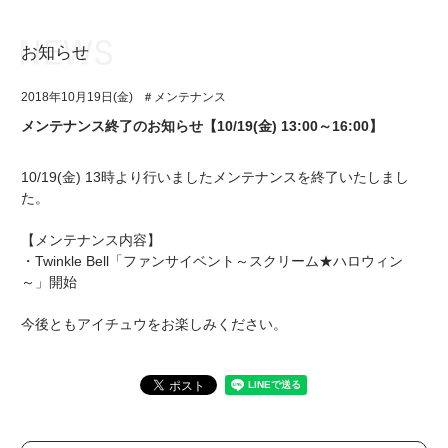
お知らせ
お知らせ
TOP
2018年10月19日(金)
＃メンテナンス
アイ★チュウとは
お知らせ
メンテナンス終了のお知らせ【10/19(金) 13:00～16:00】
ユニット&キャラクター
アイ★チュウとは
10/19(金) 13時より行いましたメンテナンスを終了いたしまし
アプリゲーム
ユニット&キャラクター
た。
イベント・キャンペーン
アプリゲーム
【メンテナンス内容】
・Twinkle Bell「ファンサイベント～スクリーム★ハロウィン
ミュージック
イベント・キャンペーン
～」開始
グッズ・本
ミュージック
今後ともアイチュウをお楽しみください。
ギャラリー
グッズ・本
ギャラリー