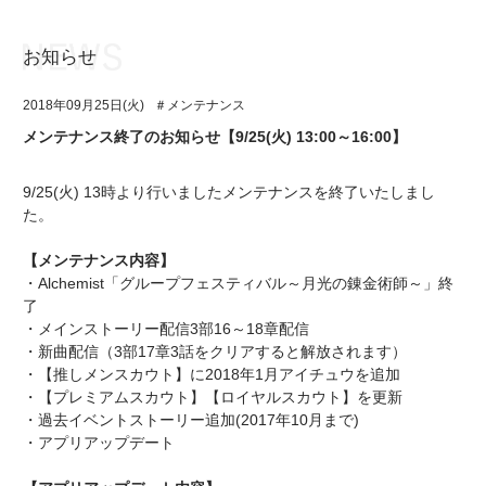
お知らせ
お知らせ
TOP
2018年09月25日(火)
＃メンテナンス
アイ★チュウとは
お知らせ
メンテナンス終了のお知らせ【9/25(火) 13:00～16:00】
ユニット&キャラクター
アイ★チュウとは
9/25(火) 13時より行いましたメンテナンスを終了いたしまし
アプリゲーム
ユニット&キャラクター
た。
イベント・キャンペーン
アプリゲーム
【メンテナンス内容】
・Alchemist「グループフェスティバル～月光の錬金術師～」終
ミュージック
イベント・キャンペーン
了
・メインストーリー配信3部16～18章配信
グッズ・本
ミュージック
・新曲配信（3部17章3話をクリアすると解放されます）
・【推しメンスカウト】に2018年1月アイチュウを追加
ギャラリー
グッズ・本
・【プレミアムスカウト】【ロイヤルスカウト】を更新
・過去イベントストーリー追加(2017年10月まで)
ギャラリー
・アプリアップデート