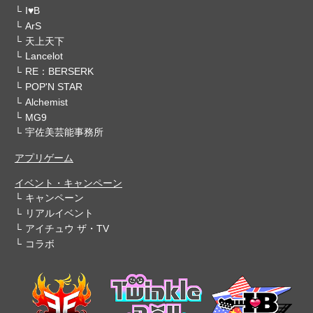
I♥B
ArS
天上天下
Lancelot
RE：BERSERK
POP'N STAR
Alchemist
MG9
宇佐美芸能事務所
アプリゲーム
イベント・キャンペーン
キャンペーン
リアルイベント
アイチュウ ザ・TV
コラボ