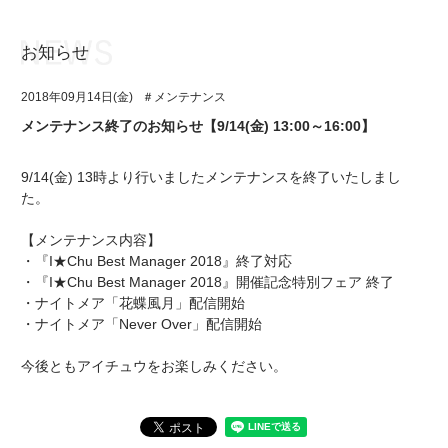
お知らせ
お知らせ
TOP
2018年09月14日(金)
＃メンテナンス
アイ★チュウとは
お知らせ
メンテナンス終了のお知らせ【9/14(金) 13:00～16:00】
ユニット&キャラクター
アイ★チュウとは
9/14(金) 13時より行いましたメンテナンスを終了いたしまし
アプリゲーム
ユニット&キャラクター
た。
イベント・キャンペーン
アプリゲーム
【メンテナンス内容】
・『I★Chu Best Manager 2018』終了対応
ミュージック
イベント・キャンペーン
・『I★Chu Best Manager 2018』開催記念特別フェア 終了
・ナイトメア「花蝶風月」配信開始
グッズ・本
ミュージック
・ナイトメア「Never Over」配信開始
ギャラリー
グッズ・本
今後ともアイチュウをお楽しみください。
ギャラリー