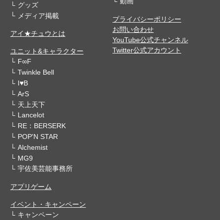
動画
グッズ
メディア掲載
プライバシーポリシー
お問い合わせ
アイ★チュウとは
YouTube公式チャンネル
Twitter公式アカウント
ユニット&キャラクター
F∞F
Twinkle Bell
I♥B
ArS
天上天下
Lancelot
RE：BERSERK
POP'N STAR
Alchemist
MG9
宇佐美芸能事務所
アプリゲーム
イベント・キャンペーン
キャンペーン