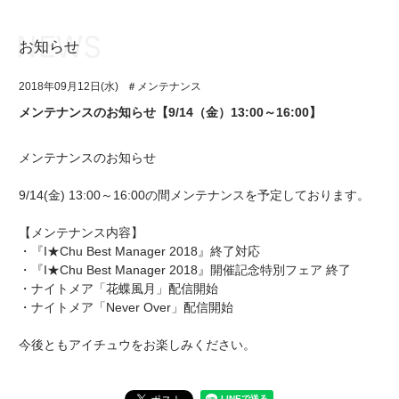
お知らせ
お知らせ
TOP
2018年09月12日(水)
＃メンテナンス
アイ★チュウとは
お知らせ
メンテナンスのお知らせ【9/14（金）13:00～16:00】
ユニット&キャラクター
アイ★チュウとは
メンテナンスのお知らせ
アプリゲーム
ユニット&キャラクター
9/14(金) 13:00～16:00の間メンテナンスを予定しております。
イベント・キャンペーン
アプリゲーム
【メンテナンス内容】
ミュージック
イベント・キャンペーン
・『I★Chu Best Manager 2018』終了対応
・『I★Chu Best Manager 2018』開催記念特別フェア 終了
グッズ・本
ミュージック
・ナイトメア「花蝶風月」配信開始
・ナイトメア「Never Over」配信開始
ギャラリー
グッズ・本
今後ともアイチュウをお楽しみください。
ギャラリー