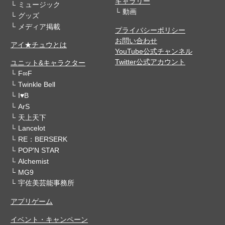
ギャラリー
ミュージック
動画
グッズ
メディア掲載
プライバシーポリシー
お問い合わせ
アイ★チュウとは
YouTube公式チャンネル
Twitter公式アカウント
ユニット&キャラクター
F∞F
Twinkle Bell
I♥B
ArS
天上天下
Lancelot
RE：BERSERK
POP'N STAR
Alchemist
MG9
宇佐美芸能事務所
アプリゲーム
イベント・キャンペーン